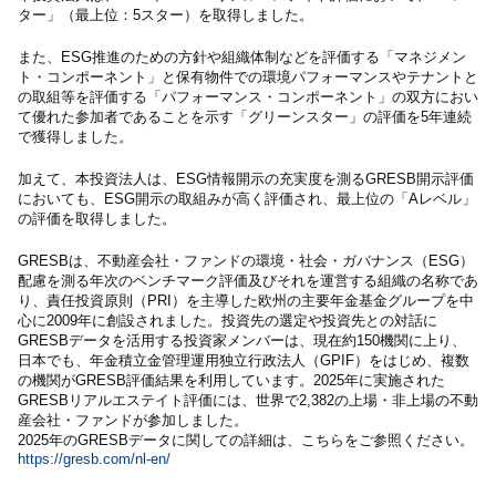
ター」（最上位：5スター）を取得しました。
また、ESG推進のための方針や組織体制などを評価する「マネジメン
ト・コンポーネント」と保有物件での環境パフォーマンスやテナントと
の取組等を評価する「パフォーマンス・コンポーネント」の双方におい
て優れた参加者であることを示す「グリーンスター」の評価を5年連続
で獲得しました。
加えて、本投資法人は、ESG情報開示の充実度を測るGRESB開示評価
においても、ESG開示の取組みが高く評価され、最上位の「Aレベル」
の評価を取得しました。
GRESBは、不動産会社・ファンドの環境・社会・ガバナンス（ESG）
配慮を測る年次のベンチマーク評価及びそれを運営する組織の名称であ
り、責任投資原則（PRI）を主導した欧州の主要年金基金グループを中
心に2009年に創設されました。投資先の選定や投資先との対話に
GRESBデータを活用する投資家メンバーは、現在約150機関に上り、
日本でも、年金積立金管理運用独立行政法人（GPIF）をはじめ、複数
の機関がGRESB評価結果を利用しています。2025年に実施された
GRESBリアルエステイト評価には、世界で2,382の上場・非上場の不動
産会社・ファンドが参加しました。
2025年のGRESBデータに関しての詳細は、こちらをご参照ください。
https://gresb.com/nl-en/