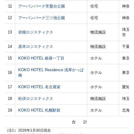
11
アーバンパーク常盤台公園
住宅
神奈川
12
アーバンパーク三ツ池公園
住宅
神奈川
埼玉県
13
岩槻ロジスティクス
物流施設
市
14
原木ロジスティクス
物流施設
千葉県
15
KOKO HOTEL 銀座一丁目
ホテル
東京都
KOKO HOTEL Residence 浅草かっぱ
16
ホテル
東京都
橋
17
KOKO HOTEL 名古屋栄
ホテル
愛知県
18
松伏ロジスティクス
物流施設
埼玉県
19
KOKO HOTEL 札幌駅前
ホテル
北海道
合 計
（注1）
2026年1月30日現在