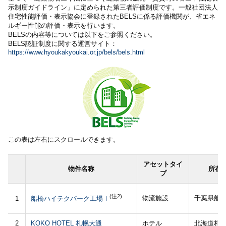
示制度ガイドライン」に定められた第三者評価制度です。一般社団法人
住宅性能評価・表示協会に登録されたBELSに係る評価機関が、省エネ
ルギー性能の評価・表示を行います。
BELSの内容等については以下をご参照ください。
BELS認証制度に関する運営サイト：
https://www.hyoukakyoukai.or.jp/bels/bels.html
この表は左右にスクロールできます。
アセットタイ
物件名称
所在
プ
(注2)
物流施設
千葉県船
1
船橋ハイテクパーク工場Ⅰ
2
KOKO HOTEL 札幌大通
ホテル
北海道札