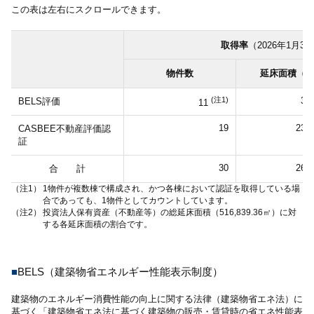
この表は左右にスクロールできます。
取得率
（2026年1月3
物件数
延床面積（
(注1)
38,
BELS評価
11
19
230,
CASBEE不動産評価認
証
30
268,
合 計
（注1）
1物件が複数棟で構成され、かつ各棟において認証を取得している場
合であっても、1物件としてカウントしています。
（注2）
投資法人保有資産（不動産等）の総延床面積（516,839.36㎡）に対
する各延床面積の割合です。
■
BELS（建築物省エネルギー性能表示制度）
建築物のエネルギー消費性能の向上に関する法律（建築物省エネ法）に
基づく「建築物省エネ法に基づく建築物の販売・賃貸時の省エネ性能表