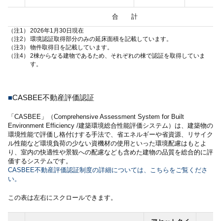
合 計
（注1）
2026年1月30日現在
（注2）
環境認証取得部分のみの延床面積を記載しています。
（注3）
物件取得日を記載しています。
（注4）
2棟からなる建物であるため、それぞれの棟で認証を取得していま
す。
■
CASBEE不動産評価認証
「CASBEE」（Comprehensive Assessment System for Built
Environment Efficiency /建築環境総合性能評価システム）は、建築物の
環境性能で評価し格付けする手法で、省エネルギーや省資源、リサイク
ル性能など環境負荷の少ない資機材の使用といった環境配慮はもとよ
り、室内の快適性や景観への配慮なども含めた建物の品質を総合的に評
価するシステムです。
CASBEE不動産評価認証制度の詳細については、こちらをご覧くださ
い。
この表は左右にスクロールできます。