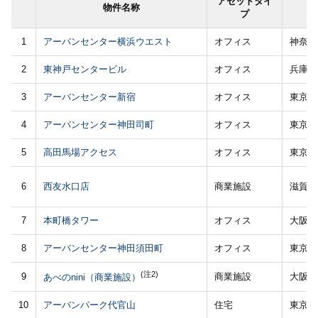
アセットタイ
物件名称
プ
1
アーバンセンター横浜ウエスト
オフィス
神奈川
2
東神戸センタービル
オフィス
兵庫県
3
アーバンセンター新宿
オフィス
東京都
4
アーバンセンター神田司町
オフィス
東京都
5
高田馬場アクセス
オフィス
東京都
6
西友水口店
商業施設
滋賀県
7
本町橋タワー
オフィス
大阪府
8
アーバンセンター神田須田町
オフィス
東京都
(注2)
9
商業施設
大阪府
あべのnini（商業施設）
10
アーバンパーク代官山
住宅
東京都