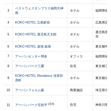
ベストウェスタンプラス福岡天神
3
ホテル
福岡県福
南
4
KOKO HOTEL 広島駅前
ホテル
広島県広
鹿児島県
5
KOKO HOTEL 鹿児島天文館
ホテル
市
6
KOKO HOTEL 築地 銀座
ホテル
東京都中
7
アーバンセンター博多
オフィス
福岡県福
8
アーバンパーク三鷹
住宅
東京都三
KOKO HOTEL Residence 浅草田
9
ホテル
東京都台
原町
10
アーバンフォルム蕨
商業施設
埼玉県川
(注4)
住宅
神奈川県
11
アーバンパーク宮前平