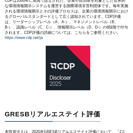
CDPは2000年に英国で設立された、企業や自治体を対象とした世界的
な環境情報開示システムを運営する国際環境非営利団体です。毎年実施
される環境情報開示とその評価プロセスは、企業の環境情報開示におけ
るグローバルスタンダードとして広く認知されています。CDP評価
は、リーダーシップレベル（A、A-）、マネジメントレベル（B、
B-）、認識レベル（C、C-）、情報開示レベル（D、D-）の8段階で付与
されます。CDP評価の詳細については、こちらをご参照ください。
https://www.cdp.net/ja
GRESBリアルエステイト評価
本投資法人は、2025年GRESBリアルエステイト評価において、「2ス